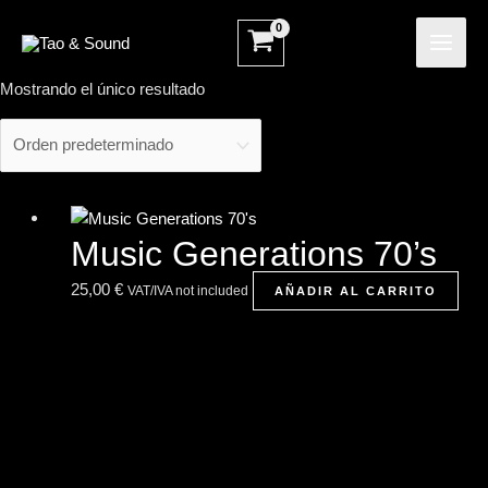
Ir
MAI
al
ME
contenido
Mostrando el único resultado
Music Generations 70’s
25,00
€
VAT/IVA not included
AÑADIR AL CARRITO