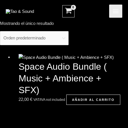
Ir
MAI
al
ME
contenido
Mostrando el único resultado
Space Audio Bundle (
Music + Ambience +
SFX)
22,00
€
VAT/IVA not included
AÑADIR AL CARRITO