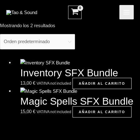
Ir
MAI
al
ME
contenido
Mostrando los 2 resultados
Inventory SFX Bundle
13,00
€
VAT/IVA not included
AÑADIR AL CARRITO
Magic Spells SFX Bundle
15,00
€
VAT/IVA not included
AÑADIR AL CARRITO