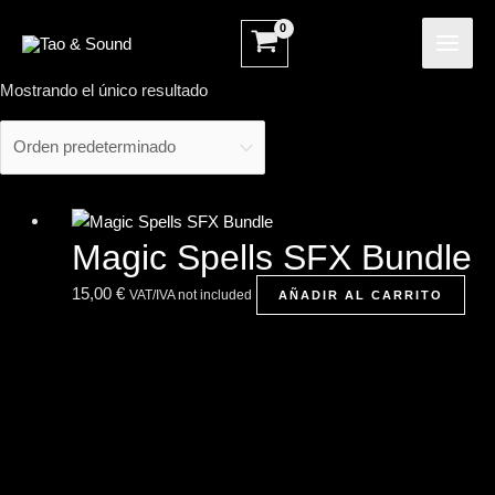
Ir
MAI
al
ME
contenido
Mostrando el único resultado
Magic Spells SFX Bundle
15,00
€
VAT/IVA not included
AÑADIR AL CARRITO