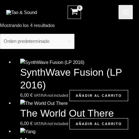
Ir
MAI
al
ME
contenido
Mostrando los 4 resultados
SynthWave Fusion (LP
2016)
6,00
€
VAT/IVA not included
AÑADIR AL CARRITO
The World Out There
6,00
€
VAT/IVA not included
AÑADIR AL CARRITO