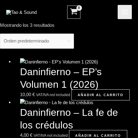
Ir
MAI
al
ME
contenido
Mostrando los 3 resultados
Daninfierno – EP’s
Volumen 1 (2026)
10,00
€
VAT/IVA not included
AÑADIR AL CARRITO
Daninfierno – La fe de
los crédulos
4,00
€
VAT/IVA not included
AÑADIR AL CARRITO