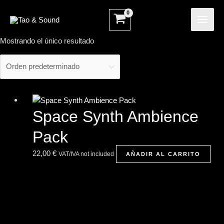
Ir
MAI
al
ME
contenido
Mostrando el único resultado
Space Synth Ambience
Pack
22,00
€
VAT/IVA not included
AÑADIR AL CARRITO