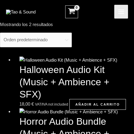
Ir
MAI
al
ME
contenido
Mostrando los 2 resultados
Halloween Audio Kit
(Music + Ambience +
SFX)
18,00
€
VAT/IVA not included
AÑADIR AL CARRITO
Horror Audio Bundle
(Music + Ambience +