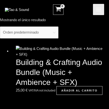
Ir
MAI
al
ME
contenido
Mostrando el único resultado
Building & Crafting Audio
Bundle (Music +
Ambience + SFX)
25,00
€
VAT/IVA not included
AÑADIR AL CARRITO