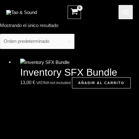
Ir
MAI
al
ME
contenido
Mostrando el único resultado
Inventory SFX Bundle
13,00
€
VAT/IVA not included
AÑADIR AL CARRITO