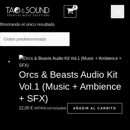
Ir
MAI
al
ME
contenido
Mostrando el único resultado
Orcs & Beasts Audio Kit
Vol.1 (Music + Ambience
+ SFX)
22,00
€
VAT/IVA not included
AÑADIR AL CARRITO