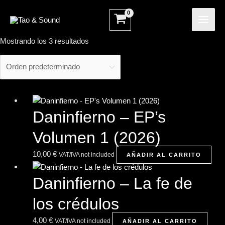
Ir
MAI
al
ME
contenido
Mostrando los 3 resultados
Daninfierno – EP’s
Volumen 1 (2026)
10,00
€
VAT/IVA not included
AÑADIR AL CARRITO
Daninfierno – La fe de
los crédulos
4,00
€
VAT/IVA not included
AÑADIR AL CARRITO